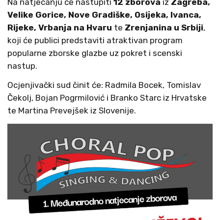
Na natjecanju će nastupiti
12 zborova
iz
Zagreba,
Velike Gorice, Nove Gradiške, Osijeka, Ivanca,
Rijeke, Vrbanja na Hvaru
te
Zrenjanina u Srbiji
,
koji će publici predstaviti atraktivan program
popularne zborske glazbe uz pokret i scenski
nastup.
Ocjenjivački sud činit će: Radmila Bocek, Tomislav
Čekolj, Bojan Pogrmilović i Branko Starc iz Hrvatske
te Martina Prevejšek iz Slovenije.