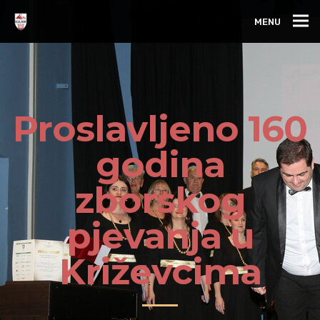
MENU
Proslavljeno 160
godina
zborskog
pjevanja u
Križevcima